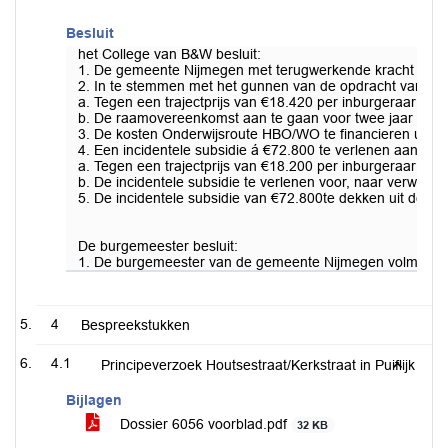
Besluit
het College van B&W besluit:
1. De gemeente Nijmegen met terugwerkende kracht vanaf 
2. In te stemmen met het gunnen van de opdracht van de
a. Tegen een trajectprijs van €18.420 per inburgeraar o
b. De raamovereenkomst aan te gaan voor twee jaar met de
3. De kosten Onderwijsroute HBO/WO te financieren uit he
4. Een incidentele subsidie á €72.800 te verlenen aan he
a. Tegen een trajectprijs van €18.200 per inburgeraar o
b. De incidentele subsidie te verlenen voor, naar verwach
5. De incidentele subsidie van €72.800te dekken uit de p
De burgemeester besluit:
1. De burgemeester van de gemeente Nijmegen volmacht
4
Bespreekstukken
4.1
Principeverzoek Houtsestraat/Kerkstraat in Puiflijk
Bijlagen
Dossier 6056 voorblad.pdf
32 KB