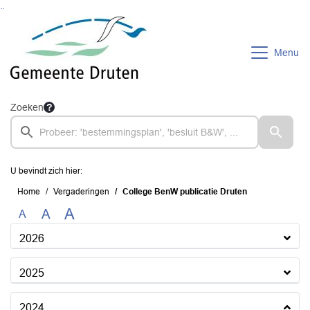
Ga naar de inhoud van deze pagina
Ga naar het zoeken
Ga naar het menu
Menu
Zoeken
U bevindt zich hier:
Home
Vergaderingen
College BenW publicatie Druten
A
A
A
2026
2025
2024