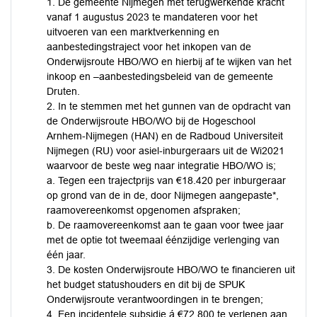
1. De gemeente Nijmegen met terugwerkende kracht
vanaf 1 augustus 2023 te mandateren voor het
uitvoeren van een marktverkenning en
aanbestedingstraject voor het inkopen van de
Onderwijsroute HBO/WO en hierbij af te wijken van het
inkoop en –aanbestedingsbeleid van de gemeente
Druten.
2. In te stemmen met het gunnen van de opdracht van
de Onderwijsroute HBO/WO bij de Hogeschool
Arnhem-Nijmegen (HAN) en de Radboud Universiteit
Nijmegen (RU) voor asiel-inburgeraars uit de Wi2021
waarvoor de beste weg naar integratie HBO/WO is;
a. Tegen een trajectprijs van €18.420 per inburgeraar
op grond van de in de, door Nijmegen aangepaste*,
raamovereenkomst opgenomen afspraken;
b. De raamovereenkomst aan te gaan voor twee jaar
met de optie tot tweemaal éénzijdige verlenging van
één jaar.
3. De kosten Onderwijsroute HBO/WO te financieren uit
het budget statushouders en dit bij de SPUK
Onderwijsroute verantwoordingen in te brengen;
4. Een incidentele subsidie á €72.800 te verlenen aan