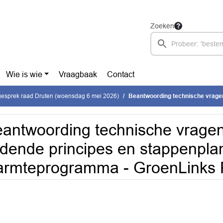
Zoeken
Wie is wie
Vraagbaak
Contact
gesprek raad Druten (woensdag 6 mei 2026)
Beantwoording technische vragen - Vaststellen leidende princ
antwoording technische vragen 
idende principes en stappenpla
armteprogramma - GroenLinks