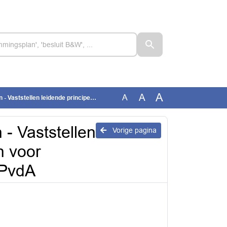
A
A
A
ipes en stappenplan voor warmteprogramma - GroenLinks PvdA
- Vaststellen
Vorige pagina
n voor
 PvdA