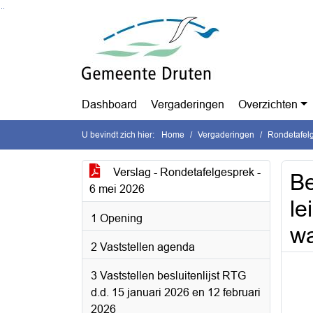
Ga naar de inhoud van deze pagina
Ga naar het zoeken
Ga naar het menu
Dashboard
Vergaderingen
Overzichten
U bevindt zich hier:
Home
Vergaderingen
Rondetafel
Verslag - Rondetafelgesprek -
Be
6 mei 2026
le
1 Opening
w
2 Vaststellen agenda
3 Vaststellen besluitenlijst RTG
d.d. 15 januari 2026 en 12 februari
2026