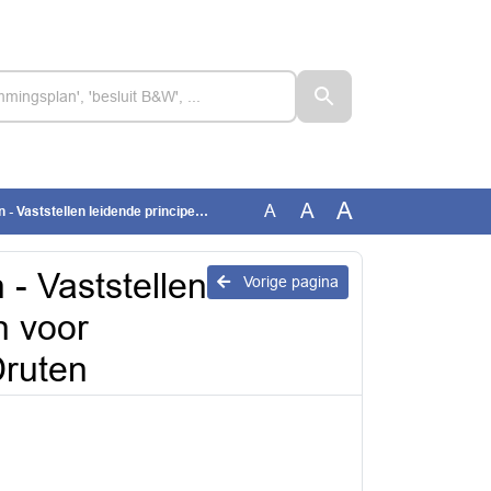
A
A
A
pes en stappenplan voor warmteprogramma - Kernachtig Druten
- Vaststellen
Vorige pagina
n voor
ruten