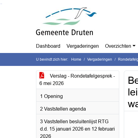
Ga naar de inhoud van deze pagina
Ga naar het zoeken
Ga naar het menu
Dashboard
Vergaderingen
Overzichten
U bevindt zich hier:
Home
Vergaderingen
Rondetafel
Verslag - Rondetafelgesprek -
Be
6 mei 2026
le
1 Opening
wa
2 Vaststellen agenda
3 Vaststellen besluitenlijst RTG
d.d. 15 januari 2026 en 12 februari
2026