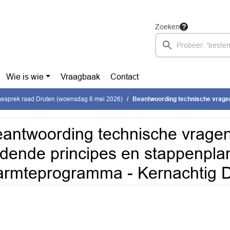
Zoeken
Wie is wie
Vraagbaak
Contact
gesprek raad Druten (woensdag 6 mei 2026)
Beantwoording technische vragen - Vaststellen leidende princi
antwoording technische vragen 
idende principes en stappenpla
rmteprogramma - Kernachtig D